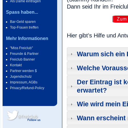
Als Dame eintragen
Dann seid Ihr im Freiclu
Spass haben...
Zum 
Bar-Geld sparen
Top-Frauen treffen
Hier gibt's Hilfe und A
Mehr Informationen
"Miss Freiclub"
Warum sich ein E
Freunde & Partner
Freiclub Banner
Kontakt
Welche Vorausse
Partner werden $
Jugendschutz
Der Eintrag ist 
Impressum, AGBs
Privacy/Refund-Policy
erwartet?
Wie wird mein E
Wann erscheint 