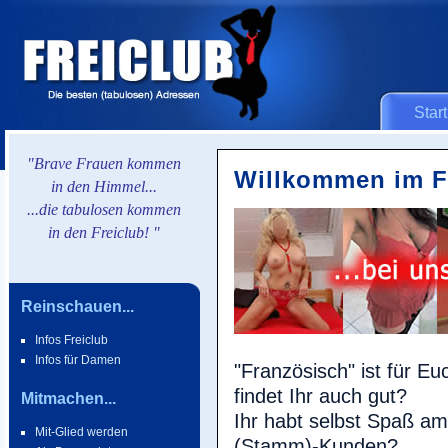
Start
"Brave Frauen kommen
Willkommen im Fre
in den Himmel...
...die tabulosen kommen
in den Freiclub! "
Reinschauen...
Infos Freiclub
Infos für Damen
"Französisch" ist für E
findet Ihr auch gut?
Mitmachen...
Ihr habt selbst Spaß am
Mit-Glied werden
(Stamm)-Kunden?